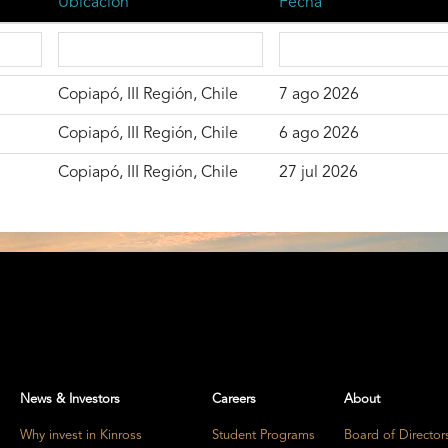
Ubicación
Fecha
Copiapó, III Región, Chile
7 ago 2026
Copiapó, III Región, Chile
6 ago 2026
Copiapó, III Región, Chile
27 jul 2026
News & Investors
Careers
About
Why invest in Kinross
Student Programs
Board of Director