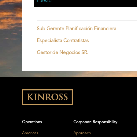
Puesto
Sub Gerente Planificación Financiera
Especialista Contratistas
Gestor de Negocios SR.
Operations
Corporate Responsibility
Americas
Approach