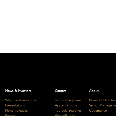
News & Investors
Careers
About
Why invest in Kinross
Student Programs
Board of Director
Presentations
Apply for Jobs
Senior Manageme
News Releases
Top Job Searches
Governance
Events
View All Jobs