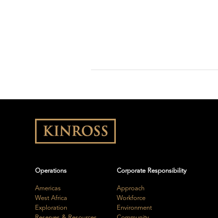
Operations
Corporate Responsibility
Americas
Approach
West Africa
Workforce
Exploration
Environment
Reserves & Resources
Community