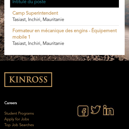
Intitulé du poste
Camp Superintendent
Tasiast, Inchiri, Mauritanie
Formateur en mécanique des engins - Équipement
mobile 1
Tasiast, Inchiri, Mauritanie
Careers
Student Programs
Apply for Jobs
Top Job Searches