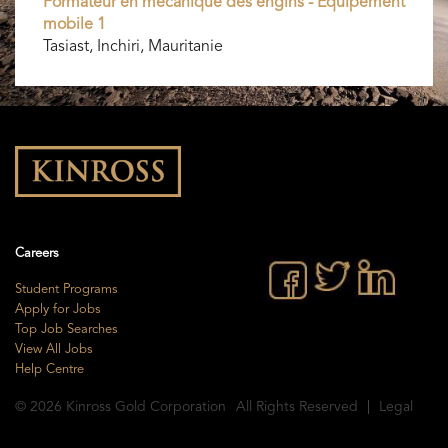
Formateur en mécanique des engins - Équipement
mobile 1
Tasiast, Inchiri, Mauritanie
Careers
Student Programs
Apply for Jobs
Top Job Searches
View All Jobs
Help Centre
© 2026
Kinross Gold Corporation
All Rights Reserved
Legal